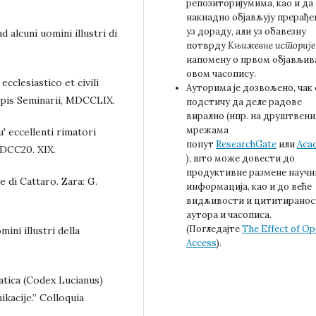
репозиторијумима, као и да
накнадно објављују прерађе
уз дораду, али уз обавезну
alcuni uomini illustri di
потврду
Књижевне историје
напомену о првом објављив
овом часопису.
ecclesiastico et civili
Ауторима је дозвољено, чак 
Typis Seminarii, MDCCLIX.
подстичу да деле радове
вирално (нпр. на друштвен
мрежама
' eccellenti rimatori
попут
ResearchGate
или
Aca
MDCC20. XIX.
), што може довести до
продуктивне размене научн
 di Cattaro. Zara: G.
информација, као и до веће
видљивости и цититиранос
аутора и часописа.
(Погледајте
The Effect of O
ini illustri della
Access
).
atica (Codex Lucianus)
kacije.” Colloquia