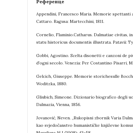
Референце
Appendini, Francesco Maria. Memorie spettanti ad 
Cattaro. Ragusa: Martecchini, 1811.
Cornelio, Flaminio.Catharus. Dalmatiae civitas, in 
statu historicus documentis illustrata. Patavii: 
Gobbi, Agostino. Scelta disonetti e canzoni de piu
d'ogni secolo. Venezia: Per Costantino Pisarri, 
Gelcich, Giuseppe. Memorie storichesulle Bocche
Woditzka, 1880.
Gliubich, Simeone. Dizionario biografico degli uom
Dalmazia, Vienna, 1856.
Jovanović, Neven. „Rukopisni zbornik Varia Dalm
kao svjedočanstvo humanističke književne komuni
Maruliana 16.I (2008): 43–58.