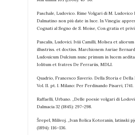
Paschale, Ludovico. Rime Volgari di М. Ludovico
Dalmatino non più date in luce. In Vinegia: appre
Cognati al Segno de S. Moise, Con gratia et privi
Pascalis, Ludovici. Iviii Camilli, Molsea et alior
illustriss. et doctiss. Marchionem Auriae Bernar
Ludouicum Dulcium nunc primum in lucem aedita.
Iolitum et fratres De Ferrariis, MDLI.
Quadrio, Francesco Saverio. Della Storia e Della
Vol. II. pt. I. Milano: Per Ferdinando Pisarri, 1741.
Raffaelli, Urbano. „Delle poesie volgari di Lodovi
Dalmacia 32 (1845): 297–298.
Šrepel, Milivoj. „Ivan Bolica Kotoranin, latinski 
(1894): 116–136.