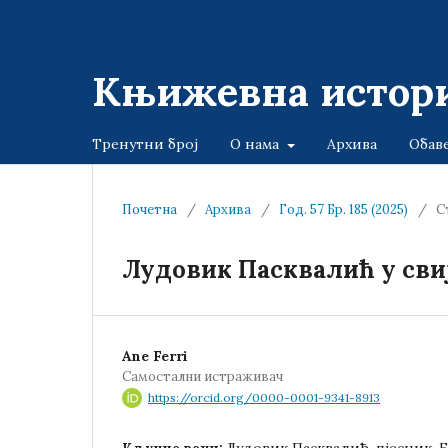
Књижевна истори
Тренутни број
О нама
Архива
Обав
Почетна
/
Архива
/
Год. 57 Бр. 185 (2025)
/
С
Лудовик Пасквалић у свиј
Ane Ferri
Самостални истраживач
https://orcid.org/0000-0001-9341-8913