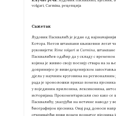
Лудовик Пасквалић, пјесник, Б
Кључне речи:
volgari, Carmina, рецепција
Сажетак
Лудовик Пасквалић је један од најзначајниј
Котора. Његов штампани књижевни легат чи
руковијети:
Rime volgari
и
Carmina
, штампане
Пасквалићев одабир да у складу с временом
којима је живио своју поезију ствара на за 
допринијео је вишедеценијском запоставља
дјела у научним круговима на регионалним 
рада је хронолошки приказ помена пјесника
у појединим прилозима, лексиконима, ант
историјама. Прокоментарисали смо како се 
Пасквалићу, указујући на нетачне наводе у в
биографијом пјесника. Овај рад доноси напр
откривајући први помен познатог пјесника јо