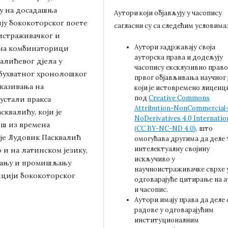
су на досадашња
Аутори који објављују у часопису
ију бококоторског поете
сагласни су са следећим условима
 истраживачког и
Аутори задржавају своја
 на комбинаторици
ауторска права и додељују
алићевог дјела у
часопису ексклузивно право
еобухватног хронолошког
првог објављивања научног
казивања на
који је истовремено лиценц
под
Creative Commons
устали пракса
Attribution-NonCommercial
квалићу, који је
NoDerivatives 4.0 Internatio
ош из времена
(CC BY-NC-ND 4.0)
, што
 је Лудовик Пасквалић
омогућава другима да деле 
интелектуалну својину
о и на латинском језику,
искључиво у
авању и промишљању
научноистраживачке сврхе 
пцији бококоторског
одговарајуће цитирање на 
и часопис.
Аутори имају права да деле 
радове у одговарајућим
институционалним