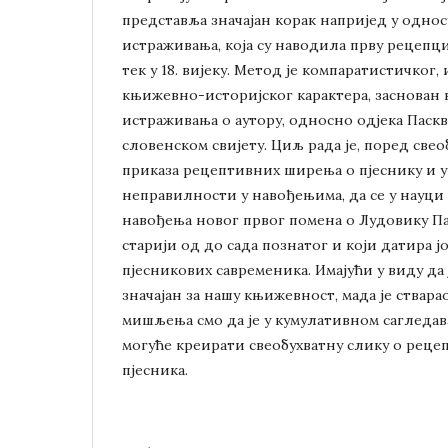
представља значајан корак напријед у одно
истраживања, која су наводила прву рецепц
тек у 18. вијеку. Метод је компаратистичког,
књижевно-историјског карактера, заснован
истраживања о аутору, односно одјека Паскв
словенском свијету. Циљ рада је, поред св
приказа рецептивних ширења о пјеснику и у
неправилности у навођењима, да се у науци 
навођења новог првог помена о Лудовику Пас
старији од до сада познатог и који датира ј
пјесникових савременика. Имајући у виду да
значајан за нашу књижевност, мада је ствара
мишљења смо да је у кумулативном саглед
могуће креирати свеобухватну слику о реце
пјесника.