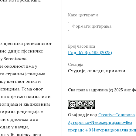
ока Которска, Rime
Како цитирати
Формати цитирања
их пјесника ренесансног
Број часописа
не двије пјесничке
Год. 57 Бр. 185 (2025)
 у
Serenissimi
.
Секција
 и околностима у
Студије, огледи, прилози
њега страним језицима
њу његовог лика и
језицима. Тема овог
Сва права задржана (c) 2025 Ане Ф
 на које смо наилазили
ологијама и књижевним
ширила рецепција о
Овај рад је под
Creative Commons
ези с дјелима или
Aуторство-Nекомерцијално-Без
едак у науци,
прераде 4.0 Интернационална ли
ш у 16. вијеку, што