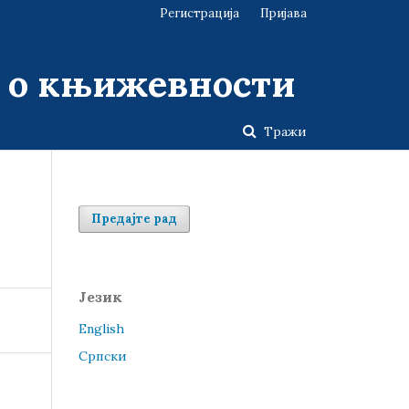
Регистрација
Пријава
у о књижевности
Тражи
Предајте рад
Језик
English
Cрпски