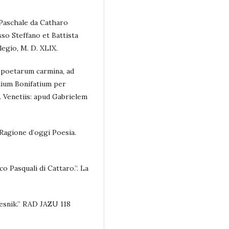
 Paschale da Catharo
sso Steffano et Battista
legio, M. D. XLIX.
um poetarum carmina, ad
dium Bonifatium per
 Venetiis: apud Gabrielem
 Ragione d’oggi Poesia.
co Pasquali di Cattaro.”. La
pjesnik.” RAD JAZU 118