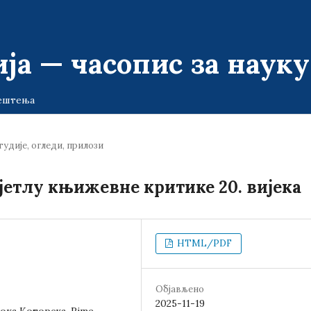
ја — часопис за наук
ештења
тудије, огледи, прилози
етлу књижевне критике 20. вијека
HTML/PDF
Објављено
2025-11-19