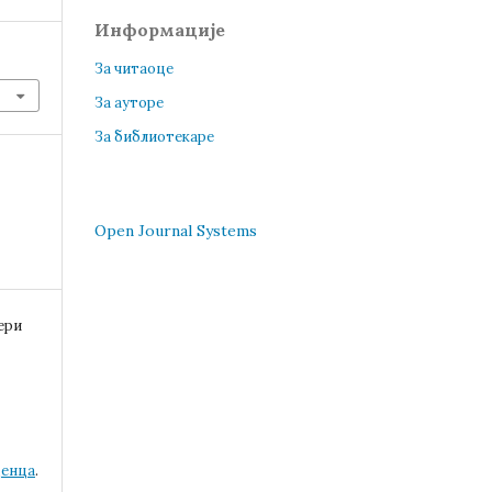
Информације
За читаоце
За ауторе
За библиотекаре
Open Journal Systems
ери
ценца
.