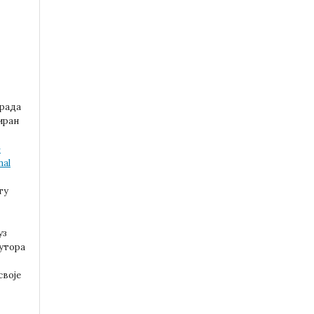
:
 рада
иран
-
nal
ту
уз
аутора
своје