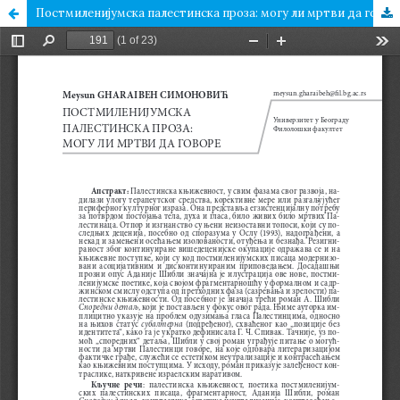
Постмиленијумска палестинска проза: могу ли мртви да говоре?