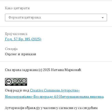
Како цитирати
Формати цитирања
Број часописа
Год. 57 Бр. 185 (2025)
Секција
Оцене и прикази
Сва права задржана (c) 2025 Наташа Марковић
Овај рад је под
Creative Commons Aуторство-
Nекомерцијално-Без прераде 4.0 Интернационална лиценца
.
Аутори који објављују у часопису сагласни су са следећим