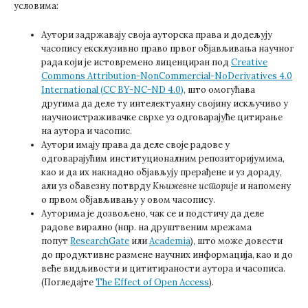
условима:
Аутори задржавају своја ауторска права и додељују
часопису ексклузивно право првог објављивања научног
рада који је истовремено лиценциран под
Creative
Commons Attribution-NonCommercial-NoDerivatives 4.0
International (CC BY-NC-ND 4.0)
, што омогућава
другима да деле ту интелектуалну својину искључиво у
научноистраживачке сврхе уз одговарајуће цитирање
на аутора и часопис.
Аутори имају права да деле своје радове у
одговарајућим институционалним репозиторијумима,
као и да их накнадно објављују прерађене и уз дораду,
али уз обавезну потврду
Књижевне историје
и напомену
о првом објављивању у овом часопису.
Ауторима је дозвољено, чак се и подстичу да деле
радове вирално (нпр. на друштвеним мрежама
попут
ResearchGate
или
Academia
), што може довести
до продуктивне размене научних информација, као и до
веће видљивости и цититираности аутора и часописа.
(Погледајте
The Effect of Open Access
).