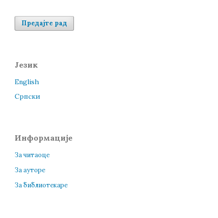
Предајте рад
Језик
English
Cрпски
Информације
За читаоце
За ауторе
За библиотекаре