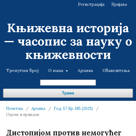
Регистрација
Пријава
Књижевна историја
— часопис за науку о
књижевности
Тренутни број
О нама
Архива
Обавештења
Тражи
Почетна
/
Архива
/
Год. 57 Бр. 185 (2025)
/
Оцене и прикази
Дистопијом против немогућег